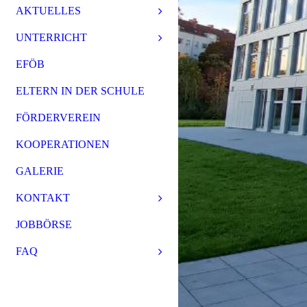
AKTUELLES
UNTERRICHT
EFÖB
ELTERN IN DER SCHULE
FÖRDERVEREIN
KOOPERATIONEN
GALERIE
KONTAKT
JOBBÖRSE
FAQ