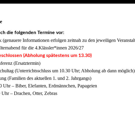
e
ich die folgenden Termine vor:
 (genauere Informationen erfolgen zeitnah zu den jeweiligen Veransta
ternabend für die 4.Klässler*innen 2026/27
eschlossen (Abholung spätestens um 13.30)
ferenz (Ersatztermin)
chultag (Unterrichtsschluss um 10.30 Uhr; Abholung ab dann möglich)
ng (Familien des aktuellen 1. und 2. Jahrgangs)
er, Elefanten, Erdmännchen, Papageien
achen, Otter, Zebras
abend des Schuljahres
 für Eltern zur Mobilität