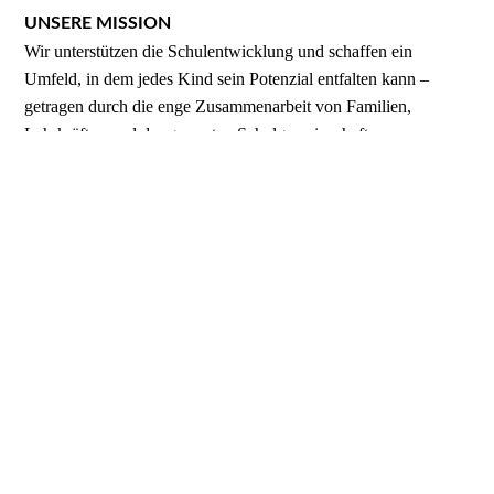
UNSERE MISSION
Wir unterstützen die Schulentwicklung und schaffen ein
Umfeld, in dem jedes Kind sein Potenzial entfalten kann –
getragen durch die enge Zusammenarbeit von Familien,
Lehrkräften und der gesamten Schulgemeinschaft.
WERDEN SIE TEIL UNSERER GEMEINSCHAFT!
https://fv-40grundschule.de/