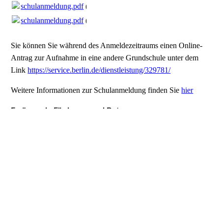
schulanmeldung.pdf
(1005.61KB)
schulanmeldung.pdf
(1005.61KB)
Sie können Sie während des Anmeldezeitraums einen Online-
Antrag zur Aufnahme in eine andere Grundschule unter dem
Link
https://service.berlin.de/dienstleistung/329781/
Weitere Informationen zur Schulanmeldung finden Sie
hier
Ergänzende Förderung und Betreuung
Hier finden Sie alle Unterlagen zu dem
. Sie
EFöB-Antrag
können den Antrag gerne ausgefüllt mitbringen zur
Schulanmeldung.
antrag-
ogb_efob_v2-
01082023-
1.pdf
(569.15KB)