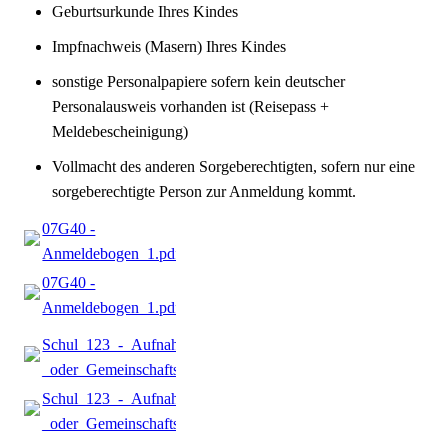
Geburtsurkunde Ihres Kindes
Impfnachweis (Masern) Ihres Kindes
sonstige Personalpapiere sofern kein deutscher
Personalausweis vorhanden ist (Reisepass +
Meldebescheinigung)
Vollmacht des anderen Sorgeberechtigten, sofern nur eine
sorgeberechtigte Person zur Anmeldung kommt.
07G40 -
Anmeldebogen_1.pdf
(227.69KB)
07G40 -
Anmeldebogen_1.pdf
(227.69KB)
Schul_123_-_Aufnahme_in_eine_andere_Grund-
_oder_Gemeinschaftsschule_08.21_2.pdf
(115.01KB)
Schul_123_-_Aufnahme_in_eine_andere_Grund-
_oder_Gemeinschaftsschule_08.21_2.pdf
(115.01KB)