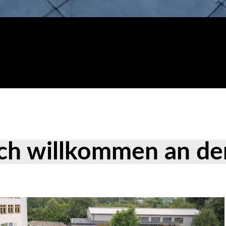
ich willkommen an de