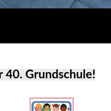
r 40. Grundschule!